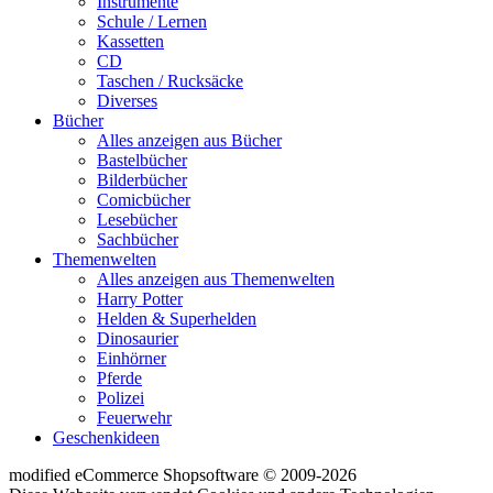
Instrumente
Schule / Lernen
Kassetten
CD
Taschen / Rucksäcke
Diverses
Bücher
Alles anzeigen aus Bücher
Bastelbücher
Bilderbücher
Comicbücher
Lesebücher
Sachbücher
Themenwelten
Alles anzeigen aus Themenwelten
Harry Potter
Helden & Superhelden
Dinosaurier
Einhörner
Pferde
Polizei
Feuerwehr
Geschenkideen
mod
ified eCommerce Shopsoftware © 2009-2026