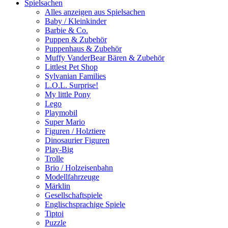
Spielsachen
Alles anzeigen aus Spielsachen
Baby / Kleinkinder
Barbie & Co.
Puppen & Zubehör
Puppenhaus & Zubehör
Muffy VanderBear Bären & Zubehör
Littlest Pet Shop
Sylvanian Families
L.O.L. Surprise!
My little Pony
Lego
Playmobil
Super Mario
Figuren / Holztiere
Dinosaurier Figuren
Play-Big
Trolle
Brio / Holzeisenbahn
Modellfahrzeuge
Märklin
Gesellschaftspiele
Englischsprachige Spiele
Tiptoi
Puzzle