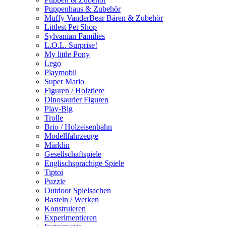
Puppenhaus & Zubehör
Muffy VanderBear Bären & Zubehör
Littlest Pet Shop
Sylvanian Families
L.O.L. Surprise!
My little Pony
Lego
Playmobil
Super Mario
Figuren / Holztiere
Dinosaurier Figuren
Play-Big
Trolle
Brio / Holzeisenbahn
Modellfahrzeuge
Märklin
Gesellschaftspiele
Englischsprachige Spiele
Tiptoi
Puzzle
Outdoor Spielsachen
Basteln / Werken
Konstruieren
Experimentieren