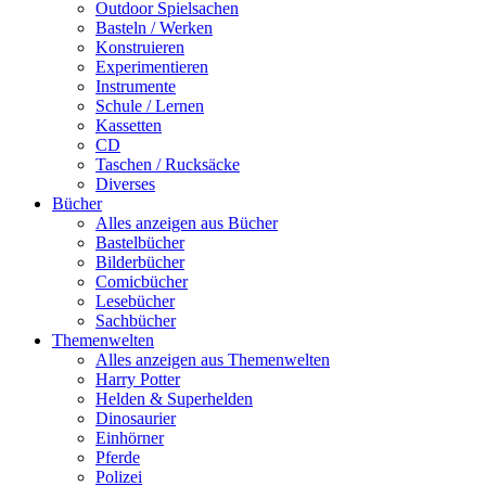
Outdoor Spielsachen
Basteln / Werken
Konstruieren
Experimentieren
Instrumente
Schule / Lernen
Kassetten
CD
Taschen / Rucksäcke
Diverses
Bücher
Alles anzeigen aus Bücher
Bastelbücher
Bilderbücher
Comicbücher
Lesebücher
Sachbücher
Themenwelten
Alles anzeigen aus Themenwelten
Harry Potter
Helden & Superhelden
Dinosaurier
Einhörner
Pferde
Polizei