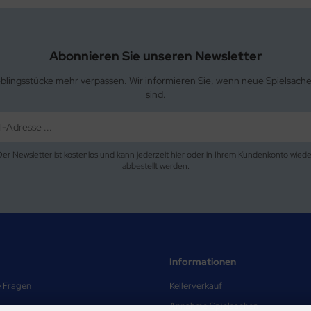
Abonnieren Sie unseren Newsletter
eblingsstücke mehr verpassen. Wir informieren Sie, wenn neue Spielsach
sind.
Der Newsletter ist kostenlos und kann jederzeit hier oder in Ihrem Kundenkonto wiede
abbestellt werden.
Informationen
e Fragen
Kellerverkauf
Annahme Spielsachen