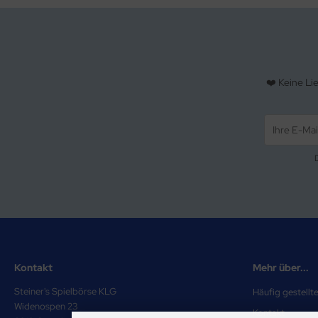
❤️ Keine Li
Kontakt
Mehr über...
Steiner's Spielbörse KLG
Häufig gestellt
Widenospen 23
Kontakt