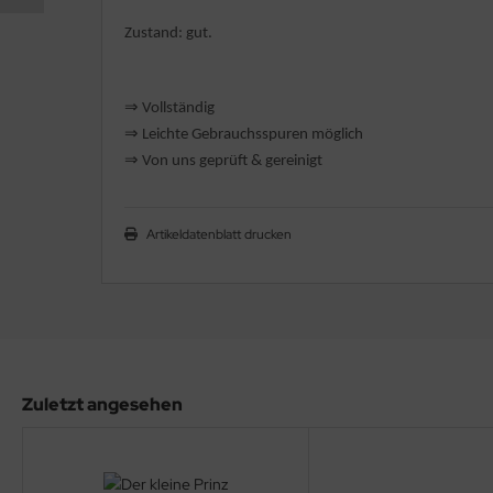
Zustand: gut.
rklin
sellschaftspiele
⇒
Vollständig
⇒
️ Leichte Gebrauchsspuren möglich
glischsprachige Spiele
⇒
Von uns geprüft & gereinigt
toi
zzle
Artikeldatenblatt drucken
tdoor Spielsachen
steln / Werken
nstruieren
Zuletzt angesehen
perimentieren
strumente