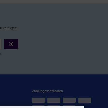
en verfügbar
r
Zahlungsmethoden
-->