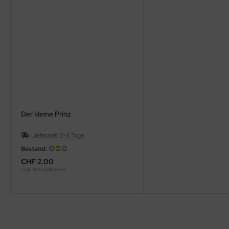
hule / Lernen
ssetten
D
schen / Rucksäcke
verses
Der kleine Prinz
Lieferzeit:
2-3 Tage
Bestand:
CHF 2.00
zzgl.
Versandkosten