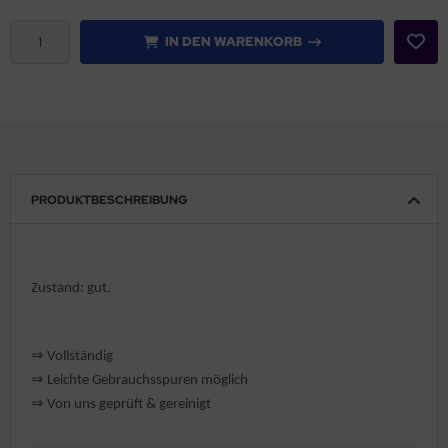
rklin
IN DEN WARENKORB
sellschaftspiele
glischsprachige Spiele
toi
PRODUKTBESCHREIBUNG
zzle
tdoor Spielsachen
Zustand: gut.
steln / Werken
nstruieren
⇒
Vollständig
⇒
️ Leichte Gebrauchsspuren möglich
perimentieren
⇒
Von uns geprüft & gereinigt
strumente