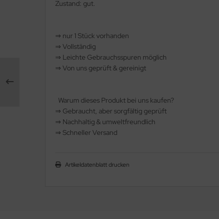
Zustand: gut.
rklin
⇒
nur 1 Stück vorhanden
sellschaftspiele
⇒
Vollständig
⇒
️ Leichte Gebrauchsspuren möglich
glischsprachige Spiele
⇒
Von uns geprüft & gereinigt
toi
Warum dieses Produkt bei uns kaufen?
zzle
⇒
️ Gebraucht, aber sorgfältig geprüft
⇒
️ Nachhaltig & umweltfreundlich
tdoor Spielsachen
⇒
️ Schneller Versand
steln / Werken
Artikeldatenblatt drucken
nstruieren
perimentieren
strumente