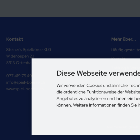
Kontakt
Mehr über...
Steiner's Spielbörse KLG
Häufig gestellt
Widenospen 23
Kontakt
8913 Ottenbach
Zahlung & Vers
Diese Webseite verwende
077 419 75 49
Impressum
info@spiel-boerse.ch
Wir verwenden Cookies und ähnliche Techn
Unsere AGB
www.spiel-boerse.ch
die ordentliche Funktionsweise der Websit
Privatsphäre u
Angebotes zu analysieren und Ihnen ein be
Cookie Einstell
können. Weitere Informationen finden Sie 
Alle Preise inkl. gesetz