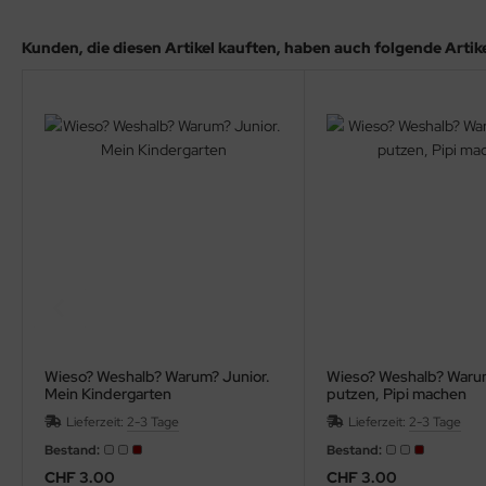
hule / Lernen
Kunden, die diesen Artikel kauften, haben auch folgende Artikel
ssetten
D
schen / Rucksäcke
verses
Wieso? Weshalb? Warum? Junior.
Wieso? Weshalb? Waru
Mein Kindergarten
putzen, Pipi machen
Lieferzeit:
2-3 Tage
Lieferzeit:
2-3 Tage
Bestand:
Bestand:
CHF 3.00
CHF 3.00