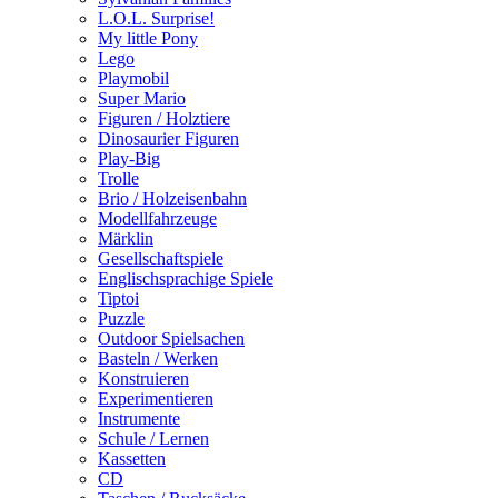
L.O.L. Surprise!
My little Pony
Lego
Playmobil
Super Mario
Figuren / Holztiere
Dinosaurier Figuren
Play-Big
Trolle
Brio / Holzeisenbahn
Modellfahrzeuge
Märklin
Gesellschaftspiele
Englischsprachige Spiele
Tiptoi
Puzzle
Outdoor Spielsachen
Basteln / Werken
Konstruieren
Experimentieren
Instrumente
Schule / Lernen
Kassetten
CD