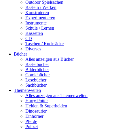
Outdoor Spielsachen
Basteln / Werken
Konstruieren
Experimentieren
Instrumente
Schule / Lernen
Kassetten
CD
Taschen / Rucksäcke
Diverses
Bücher
Alles anzeigen aus Bücher
Bastelbücher
Bilderbücher
Comicbücher
Lesebücher
Sachbücher
Themenwelten
Alles anzeigen aus Themenwelten
Harry Potter
Helden & Superhelden
Dinosaurier
Einhörner
Pferde
Polizei