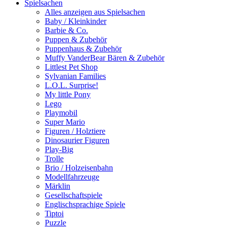
Spielsachen
Alles anzeigen aus Spielsachen
Baby / Kleinkinder
Barbie & Co.
Puppen & Zubehör
Puppenhaus & Zubehör
Muffy VanderBear Bären & Zubehör
Littlest Pet Shop
Sylvanian Families
L.O.L. Surprise!
My little Pony
Lego
Playmobil
Super Mario
Figuren / Holztiere
Dinosaurier Figuren
Play-Big
Trolle
Brio / Holzeisenbahn
Modellfahrzeuge
Märklin
Gesellschaftspiele
Englischsprachige Spiele
Tiptoi
Puzzle