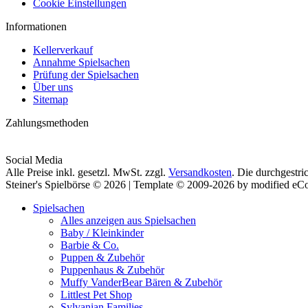
Cookie Einstellungen
Informationen
Kellerverkauf
Annahme Spielsachen
Prüfung der Spielsachen
Über uns
Sitemap
Zahlungsmethoden
Social Media
Alle Preise inkl. gesetzl. MwSt. zzgl.
Versandkosten
. Die durchgestri
Steiner's Spielbörse © 2026 | Template © 2009-2026 by modified e
Spielsachen
Alles anzeigen aus Spielsachen
Baby / Kleinkinder
Barbie & Co.
Puppen & Zubehör
Puppenhaus & Zubehör
Muffy VanderBear Bären & Zubehör
Littlest Pet Shop
Sylvanian Families