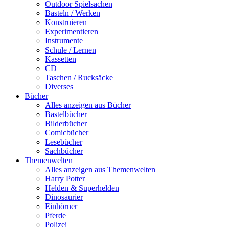
Outdoor Spielsachen
Basteln / Werken
Konstruieren
Experimentieren
Instrumente
Schule / Lernen
Kassetten
CD
Taschen / Rucksäcke
Diverses
Bücher
Alles anzeigen aus Bücher
Bastelbücher
Bilderbücher
Comicbücher
Lesebücher
Sachbücher
Themenwelten
Alles anzeigen aus Themenwelten
Harry Potter
Helden & Superhelden
Dinosaurier
Einhörner
Pferde
Polizei