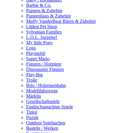
Barbie & Co.
Puppen & Zubehör
Puppenhaus & Zubehör
Muffy VanderBear Bären & Zubehör
Littlest Pet Shop
Sylvanian Families
L.O.L. Surprise!
My little Pony
Lego
Playmobil
Super Mario
Figuren / Holztiere
Dinosaurier Figuren
Play-Big
Trolle
Brio / Holzeisenbahn
Modellfahrzeuge
Märklin
Gesellschaftspiele
Englischsprachige Spiele
Tiptoi
Puzzle
Outdoor Spielsachen
Basteln / Werken