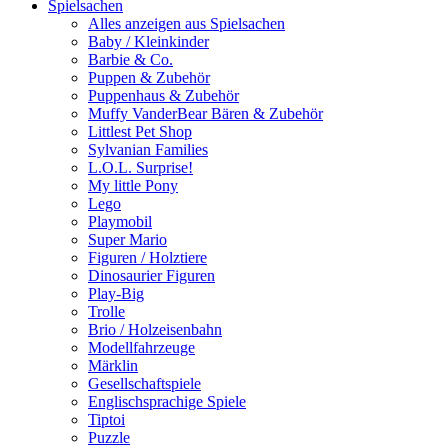
Spielsachen
Alles anzeigen aus Spielsachen
Baby / Kleinkinder
Barbie & Co.
Puppen & Zubehör
Puppenhaus & Zubehör
Muffy VanderBear Bären & Zubehör
Littlest Pet Shop
Sylvanian Families
L.O.L. Surprise!
My little Pony
Lego
Playmobil
Super Mario
Figuren / Holztiere
Dinosaurier Figuren
Play-Big
Trolle
Brio / Holzeisenbahn
Modellfahrzeuge
Märklin
Gesellschaftspiele
Englischsprachige Spiele
Tiptoi
Puzzle