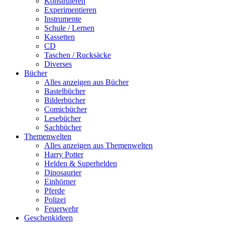
Konstruieren
Experimentieren
Instrumente
Schule / Lernen
Kassetten
CD
Taschen / Rucksäcke
Diverses
Bücher
Alles anzeigen aus Bücher
Bastelbücher
Bilderbücher
Comicbücher
Lesebücher
Sachbücher
Themenwelten
Alles anzeigen aus Themenwelten
Harry Potter
Helden & Superhelden
Dinosaurier
Einhörner
Pferde
Polizei
Feuerwehr
Geschenkideen