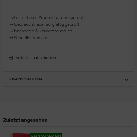
hule / Lernen
Warum dieses Produkt bei uns kaufen?
ssetten
⇒
️ Gebraucht, aber sorgfältig geprüft
⇒
️ Nachhaltig & umweltfreundlich
D
⇒
️ Schneller Versand
schen / Rucksäcke
Artikeldatenblatt drucken
verses
EIGENSCHAFTEN
Zuletzt angesehen
SECONDHAND