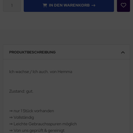
IN DEN WARENKORB
rklin
sellschaftspiele
glischsprachige Spiele
toi
PRODUKTBESCHREIBUNG
zzle
Ich wachse / Ich auch. von Hemma
tdoor Spielsachen
steln / Werken
Zustand: gut.
nstruieren
⇒
nur 1 Stück vorhanden
perimentieren
⇒
Vollständig
⇒
️ Leichte Gebrauchsspuren möglich
strumente
⇒
Von uns geprüft & gereinigt