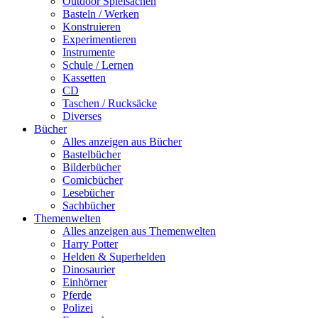
Outdoor Spielsachen
Basteln / Werken
Konstruieren
Experimentieren
Instrumente
Schule / Lernen
Kassetten
CD
Taschen / Rucksäcke
Diverses
Bücher
Alles anzeigen aus Bücher
Bastelbücher
Bilderbücher
Comicbücher
Lesebücher
Sachbücher
Themenwelten
Alles anzeigen aus Themenwelten
Harry Potter
Helden & Superhelden
Dinosaurier
Einhörner
Pferde
Polizei