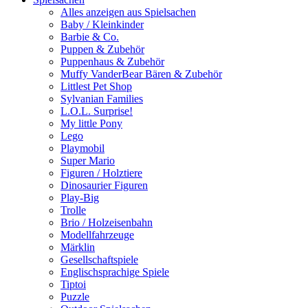
Alles anzeigen aus Spielsachen
Baby / Kleinkinder
Barbie & Co.
Puppen & Zubehör
Puppenhaus & Zubehör
Muffy VanderBear Bären & Zubehör
Littlest Pet Shop
Sylvanian Families
L.O.L. Surprise!
My little Pony
Lego
Playmobil
Super Mario
Figuren / Holztiere
Dinosaurier Figuren
Play-Big
Trolle
Brio / Holzeisenbahn
Modellfahrzeuge
Märklin
Gesellschaftspiele
Englischsprachige Spiele
Tiptoi
Puzzle