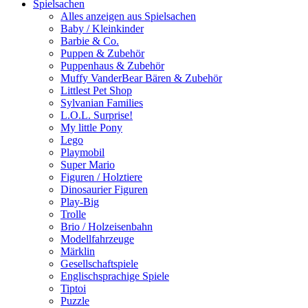
Spielsachen
Alles anzeigen aus Spielsachen
Baby / Kleinkinder
Barbie & Co.
Puppen & Zubehör
Puppenhaus & Zubehör
Muffy VanderBear Bären & Zubehör
Littlest Pet Shop
Sylvanian Families
L.O.L. Surprise!
My little Pony
Lego
Playmobil
Super Mario
Figuren / Holztiere
Dinosaurier Figuren
Play-Big
Trolle
Brio / Holzeisenbahn
Modellfahrzeuge
Märklin
Gesellschaftspiele
Englischsprachige Spiele
Tiptoi
Puzzle