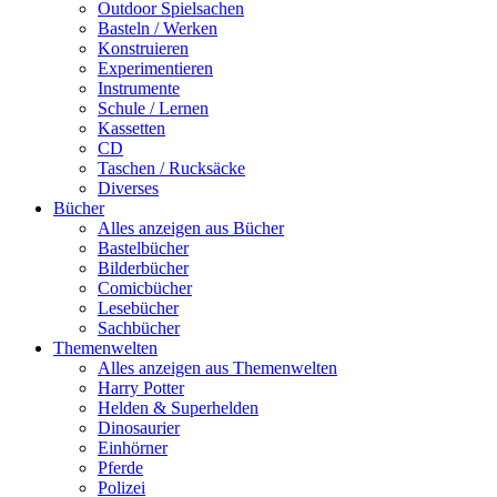
Outdoor Spielsachen
Basteln / Werken
Konstruieren
Experimentieren
Instrumente
Schule / Lernen
Kassetten
CD
Taschen / Rucksäcke
Diverses
Bücher
Alles anzeigen aus Bücher
Bastelbücher
Bilderbücher
Comicbücher
Lesebücher
Sachbücher
Themenwelten
Alles anzeigen aus Themenwelten
Harry Potter
Helden & Superhelden
Dinosaurier
Einhörner
Pferde
Polizei