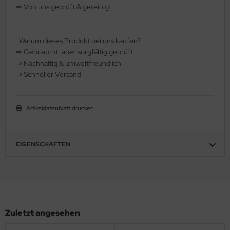
⇒
Von uns geprüft & gereinigt
hule / Lernen
ssetten
Warum dieses Produkt bei uns kaufen?
⇒
️ Gebraucht, aber sorgfältig geprüft
D
⇒
️ Nachhaltig & umweltfreundlich
⇒
️ Schneller Versand
schen / Rucksäcke
verses
Artikeldatenblatt drucken
EIGENSCHAFTEN
Zuletzt angesehen