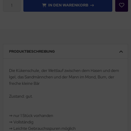
IN DEN WARENKORB
rklin
sellschaftspiele
glischsprachige Spiele
toi
PRODUKTBESCHREIBUNG
zzle
Die Kükenschule, der Wettlauf zwischen dem Hasen und dem
tdoor Spielsachen
Igel, das Sandmännchen und der Mann im Mond, Bum, der
freche kleine Bär
steln / Werken
Zustand: gut.
nstruieren
perimentieren
⇒
nur 1 Stück vorhanden
⇒
Vollständig
strumente
⇒
️ Leichte Gebrauchsspuren möglich