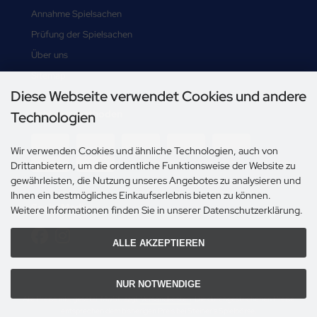
Annahme Spielsachen
Prüfung der Spielsachen
Über uns
Sitemap
Diese Webseite verwendet Cookies und andere
Zahlungsmethoden
Technologien
-->
Wir verwenden Cookies und ähnliche Technologien, auch von
Drittanbietern, um die ordentliche Funktionsweise der Website zu
gewährleisten, die Nutzung unseres Angebotes zu analysieren und
Ihnen ein bestmögliches Einkaufserlebnis bieten zu können.
Social Media
Weitere Informationen finden Sie in unserer Datenschutzerklärung.
ALLE AKZEPTIEREN
NUR NOTWENDIGE
Alle Preise inkl. gesetzl. MwSt. zzgl.
Versandkosten
. Die durchgestrichenen Preise
entsprechen dem bisherigen Preis bei Steiner's Spielbörse.