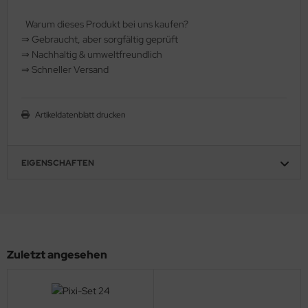
hule / Lernen
Warum dieses Produkt bei uns kaufen?
⇒
️ Gebraucht, aber sorgfältig geprüft
ssetten
⇒
️ Nachhaltig & umweltfreundlich
⇒
️ Schneller Versand
D
schen / Rucksäcke
Artikeldatenblatt drucken
verses
EIGENSCHAFTEN
Zuletzt angesehen