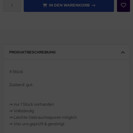
IN DEN WARENKORB
rklin
sellschaftspiele
glischsprachige Spiele
toi
PRODUKTBESCHREIBUNG
zzle
4 Stück
tdoor Spielsachen
Zustand: gut.
steln / Werken
nstruieren
⇒
nur 1 Stück vorhanden
⇒
Vollständig
perimentieren
⇒
️ Leichte Gebrauchsspuren möglich
⇒
Von uns geprüft & gereinigt
strumente