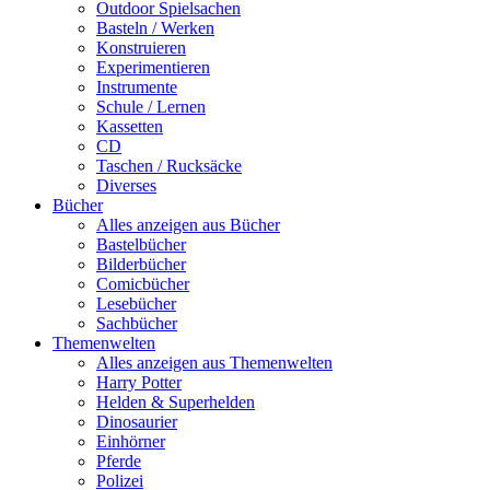
Outdoor Spielsachen
Basteln / Werken
Konstruieren
Experimentieren
Instrumente
Schule / Lernen
Kassetten
CD
Taschen / Rucksäcke
Diverses
Bücher
Alles anzeigen aus Bücher
Bastelbücher
Bilderbücher
Comicbücher
Lesebücher
Sachbücher
Themenwelten
Alles anzeigen aus Themenwelten
Harry Potter
Helden & Superhelden
Dinosaurier
Einhörner
Pferde
Polizei