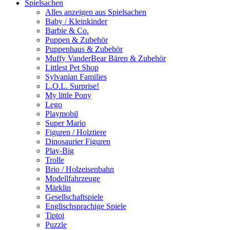
Spielsachen
Alles anzeigen aus Spielsachen
Baby / Kleinkinder
Barbie & Co.
Puppen & Zubehör
Puppenhaus & Zubehör
Muffy VanderBear Bären & Zubehör
Littlest Pet Shop
Sylvanian Families
L.O.L. Surprise!
My little Pony
Lego
Playmobil
Super Mario
Figuren / Holztiere
Dinosaurier Figuren
Play-Big
Trolle
Brio / Holzeisenbahn
Modellfahrzeuge
Märklin
Gesellschaftspiele
Englischsprachige Spiele
Tiptoi
Puzzle