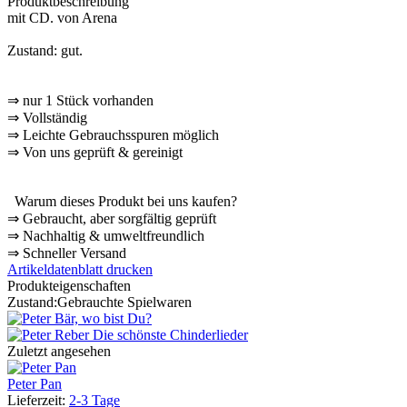
Produktbeschreibung
mit CD. von Arena
Zustand: gut.
⇒
nur 1 Stück vorhanden
⇒
Vollständig
⇒
️ Leichte Gebrauchsspuren möglich
⇒
Von uns geprüft & gereinigt
Warum dieses Produkt bei uns kaufen?
⇒
️ Gebraucht, aber sorgfältig geprüft
⇒
️ Nachhaltig & umweltfreundlich
⇒
️ Schneller Versand
Artikeldatenblatt drucken
Produkteigenschaften
Zustand:
Gebrauchte Spielwaren
Zuletzt angesehen
Peter Pan
Lieferzeit:
2-3 Tage