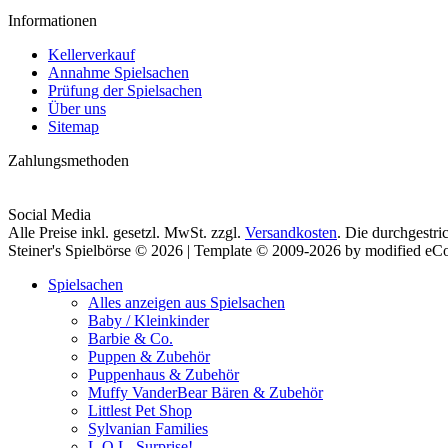
Informationen
Kellerverkauf
Annahme Spielsachen
Prüfung der Spielsachen
Über uns
Sitemap
Zahlungsmethoden
Social Media
Alle Preise inkl. gesetzl. MwSt. zzgl.
Versandkosten
. Die durchgestri
Steiner's Spielbörse © 2026 | Template © 2009-2026 by modified e
Spielsachen
Alles anzeigen aus Spielsachen
Baby / Kleinkinder
Barbie & Co.
Puppen & Zubehör
Puppenhaus & Zubehör
Muffy VanderBear Bären & Zubehör
Littlest Pet Shop
Sylvanian Families
L.O.L. Surprise!