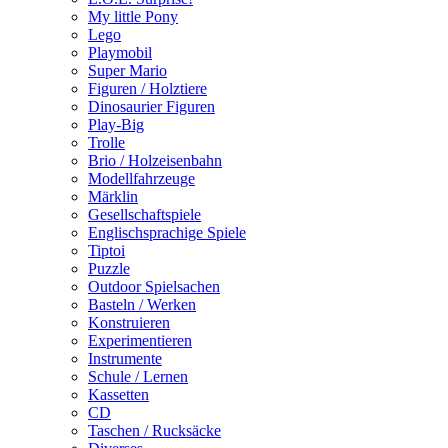
My little Pony
Lego
Playmobil
Super Mario
Figuren / Holztiere
Dinosaurier Figuren
Play-Big
Trolle
Brio / Holzeisenbahn
Modellfahrzeuge
Märklin
Gesellschaftspiele
Englischsprachige Spiele
Tiptoi
Puzzle
Outdoor Spielsachen
Basteln / Werken
Konstruieren
Experimentieren
Instrumente
Schule / Lernen
Kassetten
CD
Taschen / Rucksäcke