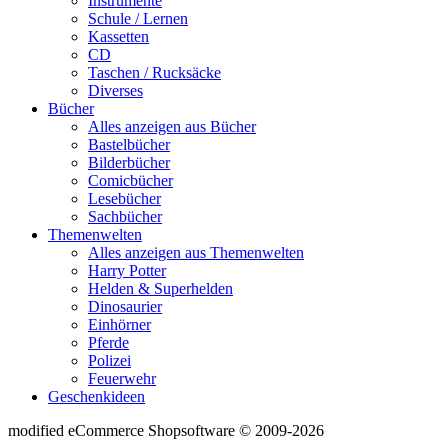
Instrumente
Schule / Lernen
Kassetten
CD
Taschen / Rucksäcke
Diverses
Bücher
Alles anzeigen aus Bücher
Bastelbücher
Bilderbücher
Comicbücher
Lesebücher
Sachbücher
Themenwelten
Alles anzeigen aus Themenwelten
Harry Potter
Helden & Superhelden
Dinosaurier
Einhörner
Pferde
Polizei
Feuerwehr
Geschenkideen
mod
ified eCommerce Shopsoftware © 2009-2026