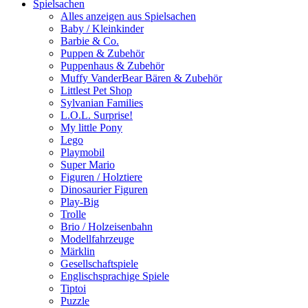
Spielsachen
Alles anzeigen aus Spielsachen
Baby / Kleinkinder
Barbie & Co.
Puppen & Zubehör
Puppenhaus & Zubehör
Muffy VanderBear Bären & Zubehör
Littlest Pet Shop
Sylvanian Families
L.O.L. Surprise!
My little Pony
Lego
Playmobil
Super Mario
Figuren / Holztiere
Dinosaurier Figuren
Play-Big
Trolle
Brio / Holzeisenbahn
Modellfahrzeuge
Märklin
Gesellschaftspiele
Englischsprachige Spiele
Tiptoi
Puzzle