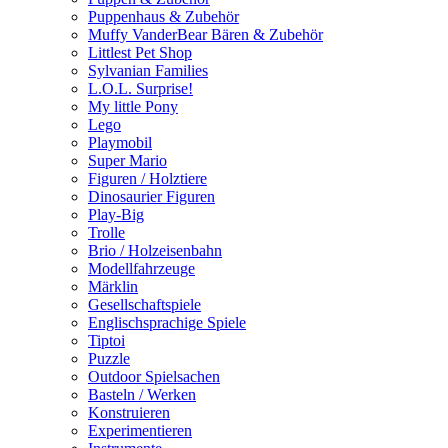
Puppenhaus & Zubehör
Muffy VanderBear Bären & Zubehör
Littlest Pet Shop
Sylvanian Families
L.O.L. Surprise!
My little Pony
Lego
Playmobil
Super Mario
Figuren / Holztiere
Dinosaurier Figuren
Play-Big
Trolle
Brio / Holzeisenbahn
Modellfahrzeuge
Märklin
Gesellschaftspiele
Englischsprachige Spiele
Tiptoi
Puzzle
Outdoor Spielsachen
Basteln / Werken
Konstruieren
Experimentieren