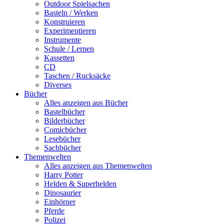
Outdoor Spielsachen
Basteln / Werken
Konstruieren
Experimentieren
Instrumente
Schule / Lernen
Kassetten
CD
Taschen / Rucksäcke
Diverses
Bücher
Alles anzeigen aus Bücher
Bastelbücher
Bilderbücher
Comicbücher
Lesebücher
Sachbücher
Themenwelten
Alles anzeigen aus Themenwelten
Harry Potter
Helden & Superhelden
Dinosaurier
Einhörner
Pferde
Polizei