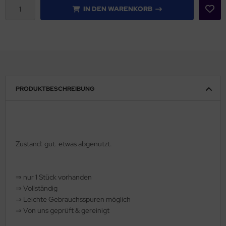
IN DEN WARENKORB
rklin
sellschaftspiele
glischsprachige Spiele
toi
PRODUKTBESCHREIBUNG
zzle
tdoor Spielsachen
Zustand: gut.
etwas abgenutzt.
steln / Werken
nstruieren
⇒
nur 1 Stück vorhanden
⇒
Vollständig
perimentieren
⇒
️ Leichte Gebrauchsspuren möglich
⇒
Von uns geprüft & gereinigt
strumente