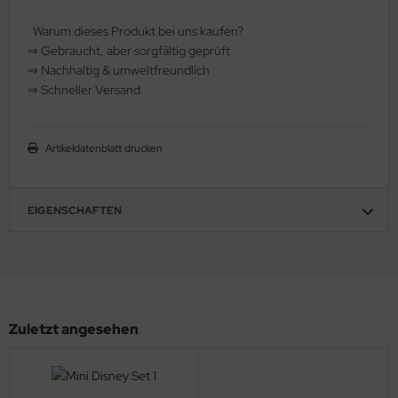
hule / Lernen
Warum dieses Produkt bei uns kaufen?
⇒
️ Gebraucht, aber sorgfältig geprüft
ssetten
⇒
️ Nachhaltig & umweltfreundlich
⇒
️ Schneller Versand
D
schen / Rucksäcke
Artikeldatenblatt drucken
verses
EIGENSCHAFTEN
Zuletzt angesehen