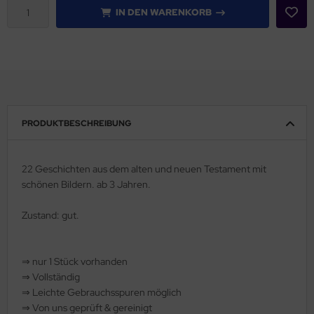
IN DEN WARENKORB
rklin
sellschaftspiele
glischsprachige Spiele
toi
PRODUKTBESCHREIBUNG
zzle
22 Geschichten aus dem alten und neuen Testament mit
tdoor Spielsachen
schönen Bildern. ab 3 Jahren.
steln / Werken
Zustand: gut.
nstruieren
⇒
nur 1 Stück vorhanden
perimentieren
⇒
Vollständig
⇒
️ Leichte Gebrauchsspuren möglich
strumente
⇒
Von uns geprüft & gereinigt