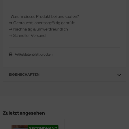
hule / Lernen
Warum dieses Produkt bei uns kaufen?
ssetten
⇒
️ Gebraucht, aber sorgfältig geprüft
⇒
️ Nachhaltig & umweltfreundlich
D
⇒
️ Schneller Versand
schen / Rucksäcke
Artikeldatenblatt drucken
verses
EIGENSCHAFTEN
Zuletzt angesehen
SECONDHAND