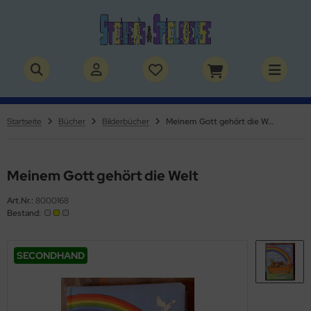
ALLES ANZEIGEN AUS SPIELSACHEN
ALLES ANZEIGEN AUS THEMENWELTEN
by / Kleinkinder
rry Potter
Startseite
Bücher
Bilderbücher
Meinem Gott gehört die Welt
rbie & Co.
lden & Superhelden
ppen & Zubehör
nosaurier
Meinem Gott gehört die Welt
Art.Nr.:
8000168
ppenhaus & Zubehör
nhörner
Bestand:
ffy VanderBear Bären & Zubehör
erde
SECONDHAND
tlest Pet Shop
izei
lvanian Families
uerwehr