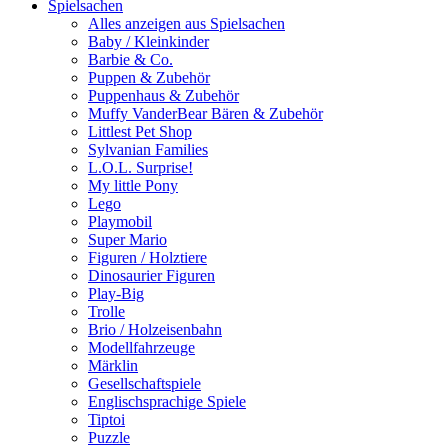
Spielsachen
Alles anzeigen aus Spielsachen
Baby / Kleinkinder
Barbie & Co.
Puppen & Zubehör
Puppenhaus & Zubehör
Muffy VanderBear Bären & Zubehör
Littlest Pet Shop
Sylvanian Families
L.O.L. Surprise!
My little Pony
Lego
Playmobil
Super Mario
Figuren / Holztiere
Dinosaurier Figuren
Play-Big
Trolle
Brio / Holzeisenbahn
Modellfahrzeuge
Märklin
Gesellschaftspiele
Englischsprachige Spiele
Tiptoi
Puzzle