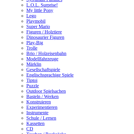
L.O.L. Surprise!
My little Pony
Lego
Playmobil
Super Mario
Figuren / Holztiere
Dinosaurier Figuren
Play-Big
Trolle
Brio / Holzeisenbahn
Modellfahrzeuge
Märklin
Gesellschaftspiele
Englischsprachige Spiele
Tiptoi
Puzzle
Outdoor Spielsachen
Basteln / Werken
Konstruieren
Experimentieren
Instrumente
Schule / Lernen
Kassetten
CD