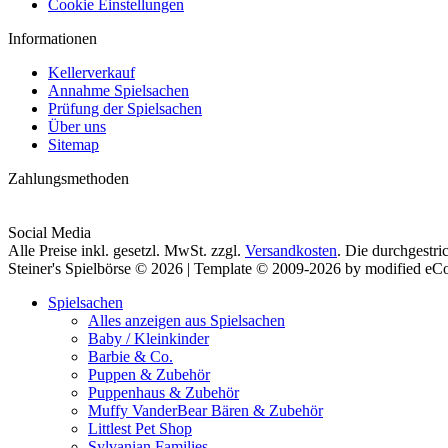
Cookie Einstellungen
Informationen
Kellerverkauf
Annahme Spielsachen
Prüfung der Spielsachen
Über uns
Sitemap
Zahlungsmethoden
Social Media
Alle Preise inkl. gesetzl. MwSt. zzgl.
Versandkosten
. Die durchgestri
Steiner's Spielbörse © 2026 | Template © 2009-2026 by modified e
Spielsachen
Alles anzeigen aus Spielsachen
Baby / Kleinkinder
Barbie & Co.
Puppen & Zubehör
Puppenhaus & Zubehör
Muffy VanderBear Bären & Zubehör
Littlest Pet Shop
Sylvanian Families