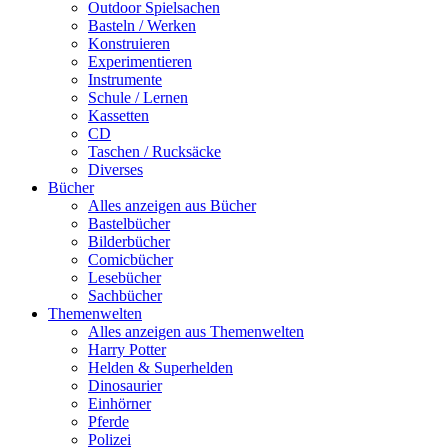
Outdoor Spielsachen
Basteln / Werken
Konstruieren
Experimentieren
Instrumente
Schule / Lernen
Kassetten
CD
Taschen / Rucksäcke
Diverses
Bücher
Alles anzeigen aus Bücher
Bastelbücher
Bilderbücher
Comicbücher
Lesebücher
Sachbücher
Themenwelten
Alles anzeigen aus Themenwelten
Harry Potter
Helden & Superhelden
Dinosaurier
Einhörner
Pferde
Polizei