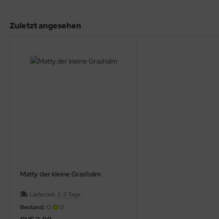
rklin
Zuletzt angesehen
sellschaftspiele
glischsprachige Spiele
toi
zzle
tdoor Spielsachen
steln / Werken
nstruieren
Matty der kleine Grashalm
perimentieren
Lieferzeit:
2-3 Tage
Bestand:
strumente