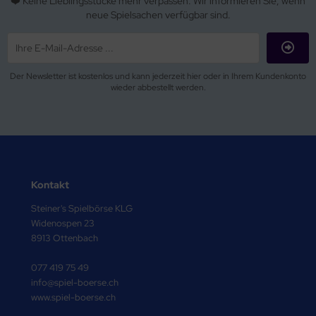
❤️ Keine Lieblingsstücke mehr verpassen. Wir informieren Sie, wenn
neue Spielsachen verfügbar sind.
Der Newsletter ist kostenlos und kann jederzeit hier oder in Ihrem Kundenkonto
wieder abbestellt werden.
Kontakt
Steiner's Spielbörse KLG
Widenospen 23
8913 Ottenbach
077 419 75 49
info@spiel-boerse.ch
www.spiel-boerse.ch