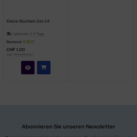
hule / Lernen
ssetten
Kleine Büchlein Set 24
D
Lieferzeit:
2-3 Tage
Bestand:
schen / Rucksäcke
CHF 1.00
zzgl.
Versandkosten
verses
Abonnieren Sie unseren Newsletter