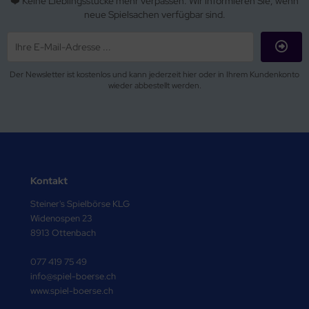
❤️ Keine Lieblingsstücke mehr verpassen. Wir informieren Sie, wenn
neue Spielsachen verfügbar sind.
Der Newsletter ist kostenlos und kann jederzeit hier oder in Ihrem Kundenkonto
wieder abbestellt werden.
Kontakt
Steiner's Spielbörse KLG
Widenospen 23
8913 Ottenbach
077 419 75 49
info@spiel-boerse.ch
www.spiel-boerse.ch