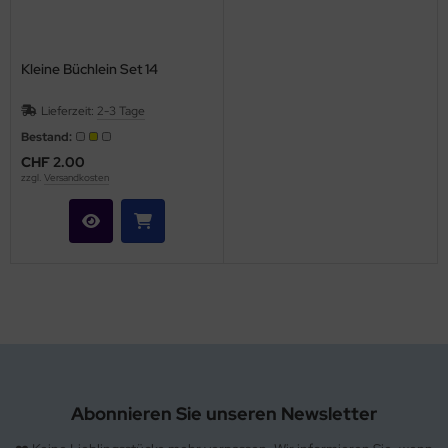
hule / Lernen
ssetten
Kleine Büchlein Set 14
D
Lieferzeit:
2-3 Tage
Bestand:
schen / Rucksäcke
CHF 2.00
zzgl.
Versandkosten
verses
Abonnieren Sie unseren Newsletter