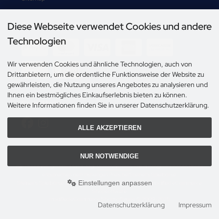
Diese Webseite verwendet Cookies und andere
Zahlungsmethoden
Technologien
-->
Wir verwenden Cookies und ähnliche Technologien, auch von
Drittanbietern, um die ordentliche Funktionsweise der Website zu
gewährleisten, die Nutzung unseres Angebotes zu analysieren und
Ihnen ein bestmögliches Einkaufserlebnis bieten zu können.
Social Media
Weitere Informationen finden Sie in unserer Datenschutzerklärung.
ALLE AKZEPTIEREN
NUR NOTWENDIGE
Alle Preise inkl. gesetzl. MwSt. zzgl.
Versandkosten
. Die durchgestrichenen Preise
entsprechen dem bisherigen Preis bei Steiner's Spielbörse.
Einstellungen anpassen
Steiner's Spielbörse © 2026 | Template © 2009-2026 by modified eCommerce
Shopsoftware
mod
ified eCommerce Shopsoftware © 2009-2026
Datenschutzerklärung
Impressum