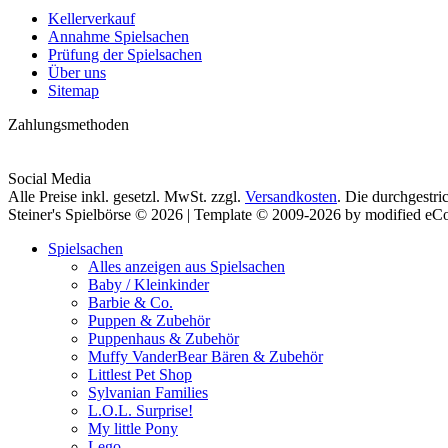
Kellerverkauf
Annahme Spielsachen
Prüfung der Spielsachen
Über uns
Sitemap
Zahlungsmethoden
Social Media
Alle Preise inkl. gesetzl. MwSt. zzgl.
Versandkosten
. Die durchgestri
Steiner's Spielbörse © 2026 | Template © 2009-2026 by modified e
Spielsachen
Alles anzeigen aus Spielsachen
Baby / Kleinkinder
Barbie & Co.
Puppen & Zubehör
Puppenhaus & Zubehör
Muffy VanderBear Bären & Zubehör
Littlest Pet Shop
Sylvanian Families
L.O.L. Surprise!
My little Pony
Lego