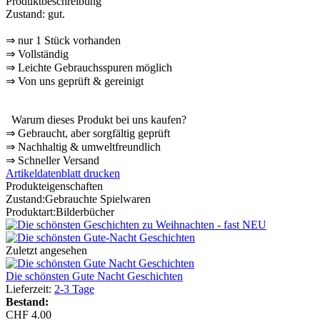
Produktbeschreibung
Zustand: gut.
⇒
nur 1 Stück vorhanden
⇒
Vollständig
⇒
️ Leichte Gebrauchsspuren möglich
⇒
Von uns geprüft & gereinigt
Warum dieses Produkt bei uns kaufen?
⇒
️ Gebraucht, aber sorgfältig geprüft
⇒
️ Nachhaltig & umweltfreundlich
⇒
️ Schneller Versand
Artikeldatenblatt drucken
Produkteigenschaften
Zustand:
Gebrauchte Spielwaren
Produktart:
Bilderbücher
Zuletzt angesehen
Die schönsten Gute Nacht Geschichten
Lieferzeit:
2-3 Tage
Bestand:
CHF 4.00