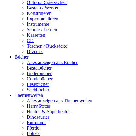
Outdoor Spielsachen
Basteln / Werken
Konstruieren
Experimentieren
Instrumente
Schule / Lernen
Kassetten
CD
Taschen / Rucksäcke
Diverses
Bücher
Alles anzeigen aus Bücher
Bastelbücher
Bilderbücher
Comicbücher
Lesebücher
Sachbücher
Themenwelten
Alles anzeigen aus Themenwelten
Harry Potter
Helden & Superhelden
Dinosaurier
Einhörner
Pferde
Polizei