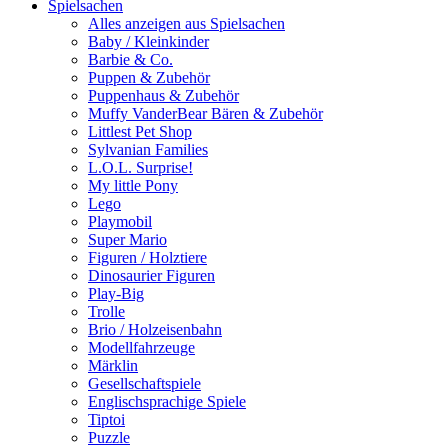
Spielsachen
Alles anzeigen aus Spielsachen
Baby / Kleinkinder
Barbie & Co.
Puppen & Zubehör
Puppenhaus & Zubehör
Muffy VanderBear Bären & Zubehör
Littlest Pet Shop
Sylvanian Families
L.O.L. Surprise!
My little Pony
Lego
Playmobil
Super Mario
Figuren / Holztiere
Dinosaurier Figuren
Play-Big
Trolle
Brio / Holzeisenbahn
Modellfahrzeuge
Märklin
Gesellschaftspiele
Englischsprachige Spiele
Tiptoi
Puzzle