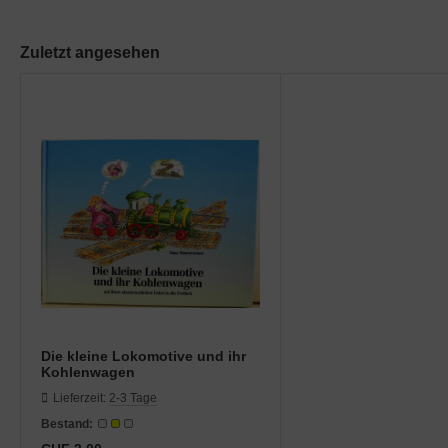
rklin
Zuletzt angesehen
sellschaftspiele
glischsprachige Spiele
toi
zzle
tdoor Spielsachen
steln / Werken
nstruieren
Die kleine Lokomotive und ihr
Kohlenwagen
perimentieren
Lieferzeit:
2-3 Tage
Bestand:
strumente