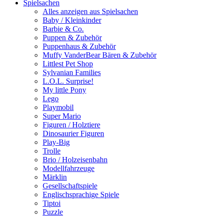
Spielsachen
Alles anzeigen aus Spielsachen
Baby / Kleinkinder
Barbie & Co.
Puppen & Zubehör
Puppenhaus & Zubehör
Muffy VanderBear Bären & Zubehör
Littlest Pet Shop
Sylvanian Families
L.O.L. Surprise!
My little Pony
Lego
Playmobil
Super Mario
Figuren / Holztiere
Dinosaurier Figuren
Play-Big
Trolle
Brio / Holzeisenbahn
Modellfahrzeuge
Märklin
Gesellschaftspiele
Englischsprachige Spiele
Tiptoi
Puzzle