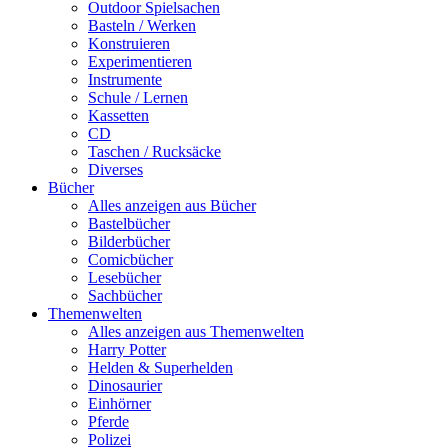
Outdoor Spielsachen
Basteln / Werken
Konstruieren
Experimentieren
Instrumente
Schule / Lernen
Kassetten
CD
Taschen / Rucksäcke
Diverses
Bücher
Alles anzeigen aus Bücher
Bastelbücher
Bilderbücher
Comicbücher
Lesebücher
Sachbücher
Themenwelten
Alles anzeigen aus Themenwelten
Harry Potter
Helden & Superhelden
Dinosaurier
Einhörner
Pferde
Polizei