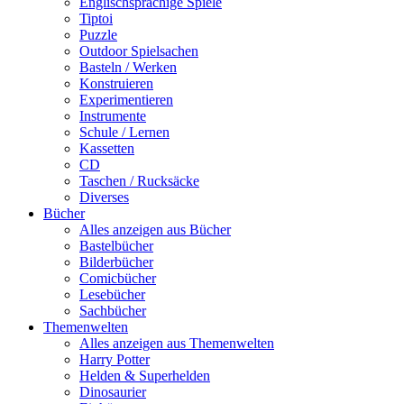
Englischsprachige Spiele
Tiptoi
Puzzle
Outdoor Spielsachen
Basteln / Werken
Konstruieren
Experimentieren
Instrumente
Schule / Lernen
Kassetten
CD
Taschen / Rucksäcke
Diverses
Bücher
Alles anzeigen aus Bücher
Bastelbücher
Bilderbücher
Comicbücher
Lesebücher
Sachbücher
Themenwelten
Alles anzeigen aus Themenwelten
Harry Potter
Helden & Superhelden
Dinosaurier