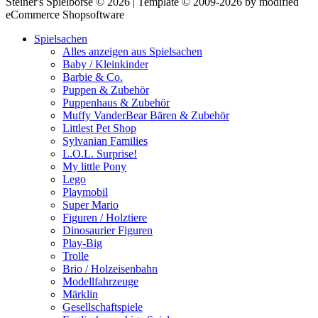
Steiner's Spielbörse © 2026 | Template © 2009-2026 by modified
eCommerce Shopsoftware
Spielsachen
Alles anzeigen aus Spielsachen
Baby / Kleinkinder
Barbie & Co.
Puppen & Zubehör
Puppenhaus & Zubehör
Muffy VanderBear Bären & Zubehör
Littlest Pet Shop
Sylvanian Families
L.O.L. Surprise!
My little Pony
Lego
Playmobil
Super Mario
Figuren / Holztiere
Dinosaurier Figuren
Play-Big
Trolle
Brio / Holzeisenbahn
Modellfahrzeuge
Märklin
Gesellschaftspiele