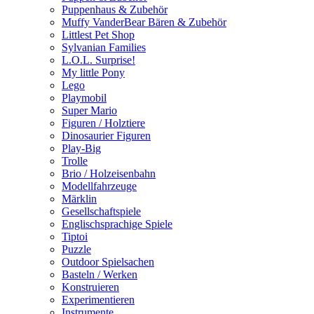
Puppenhaus & Zubehör
Muffy VanderBear Bären & Zubehör
Littlest Pet Shop
Sylvanian Families
L.O.L. Surprise!
My little Pony
Lego
Playmobil
Super Mario
Figuren / Holztiere
Dinosaurier Figuren
Play-Big
Trolle
Brio / Holzeisenbahn
Modellfahrzeuge
Märklin
Gesellschaftspiele
Englischsprachige Spiele
Tiptoi
Puzzle
Outdoor Spielsachen
Basteln / Werken
Konstruieren
Experimentieren
Instrumente