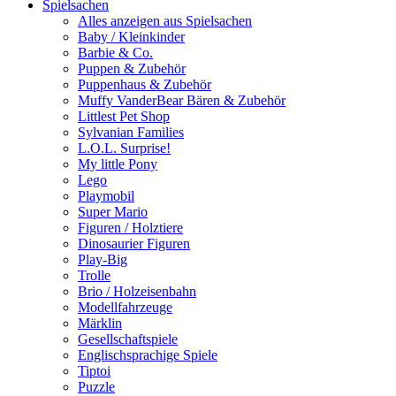
Spielsachen
Alles anzeigen aus Spielsachen
Baby / Kleinkinder
Barbie & Co.
Puppen & Zubehör
Puppenhaus & Zubehör
Muffy VanderBear Bären & Zubehör
Littlest Pet Shop
Sylvanian Families
L.O.L. Surprise!
My little Pony
Lego
Playmobil
Super Mario
Figuren / Holztiere
Dinosaurier Figuren
Play-Big
Trolle
Brio / Holzeisenbahn
Modellfahrzeuge
Märklin
Gesellschaftspiele
Englischsprachige Spiele
Tiptoi
Puzzle