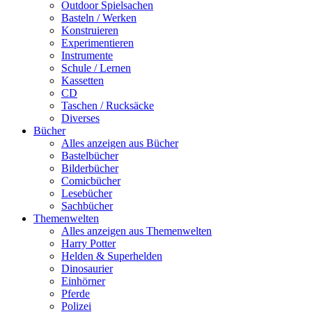
Outdoor Spielsachen
Basteln / Werken
Konstruieren
Experimentieren
Instrumente
Schule / Lernen
Kassetten
CD
Taschen / Rucksäcke
Diverses
Bücher
Alles anzeigen aus Bücher
Bastelbücher
Bilderbücher
Comicbücher
Lesebücher
Sachbücher
Themenwelten
Alles anzeigen aus Themenwelten
Harry Potter
Helden & Superhelden
Dinosaurier
Einhörner
Pferde
Polizei