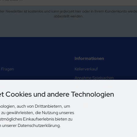
Der Newsletter ist kostenlos und kann jederzeit hier oder in Ihrem Kundenkonto wiede
abbestellt werden.
Informationen
e Fragen
Kellerverkauf
Annahme Spielsachen
and
Prüfung der Spielsachen
t Cookies und andere Technologien
Über uns
Sitemap
ologien, auch von Drittanbietern, um
e zu gewährleisten, die Nutzung unseres
nd Datenschutz
stmögliches Einkaufserlebnis bieten zu
ungen
in unserer Datenschutzerklärung.