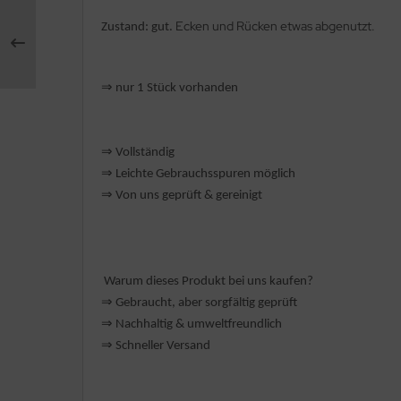
Ecken und Rücken etwas abgenutzt.
Zustand: gut.
rklin
sellschaftspiele
⇒
nur 1 Stück vorhanden
glischsprachige Spiele
toi
⇒
Vollständig
⇒
️ Leichte Gebrauchsspuren möglich
zzle
⇒
Von uns geprüft & gereinigt
tdoor Spielsachen
steln / Werken
Warum dieses Produkt bei uns kaufen?
⇒
️ Gebraucht, aber sorgfältig geprüft
nstruieren
⇒
️ Nachhaltig & umweltfreundlich
perimentieren
⇒
️ Schneller Versand
strumente