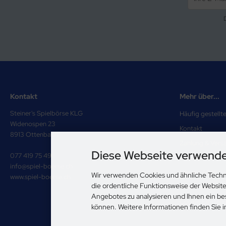
Kontakt
Mehr über...
Steiner's Spielbörse KLG
Häufig gestellt
Widenospen 23
Kontakt
8913 Ottenbach
Zahlung & Vers
Diese Webseite verwende
077 419 75 49
Impressum
info@spiel-boerse.ch
Unsere AGB
Wir verwenden Cookies und ähnliche Techn
www.spiel-boerse.ch
die ordentliche Funktionsweise der Websit
Privatsphäre u
Angebotes zu analysieren und Ihnen ein be
Cookie Einstell
können. Weitere Informationen finden Sie 