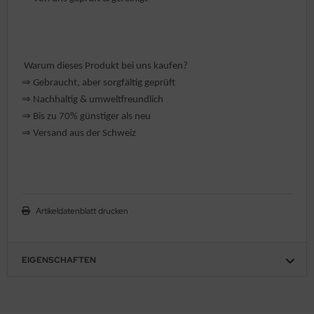
hule / Lernen
ssetten
Warum dieses Produkt bei uns kaufen?
D
⇒
️ Gebraucht, aber sorgfältig geprüft
⇒
️ Nachhaltig & umweltfreundlich
schen / Rucksäcke
⇒
Bis zu 70% günstiger als neu
⇒
️ Versand aus der Schweiz
verses
Artikeldatenblatt drucken
EIGENSCHAFTEN