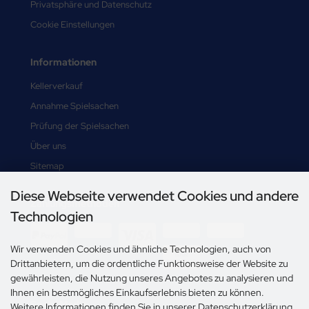
Privatsphäre und Datenschutz
Cookie Einstellungen
Informationen
Kellerverkauf
Annahme Spielsachen
Prüfung der Spielsachen
Über uns
Sitemap
Diese Webseite verwendet Cookies und andere
Zahlungsmethoden
Technologien
Wir verwenden Cookies und ähnliche Technologien, auch von
Drittanbietern, um die ordentliche Funktionsweise der Website zu
gewährleisten, die Nutzung unseres Angebotes zu analysieren und
Ihnen ein bestmögliches Einkaufserlebnis bieten zu können.
Social Media
Weitere Informationen finden Sie in unserer Datenschutzerklärung.