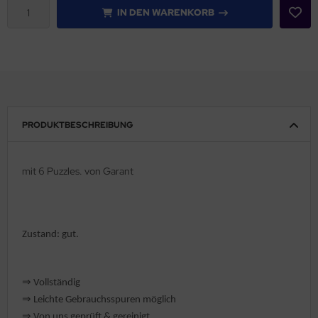
IN DEN WARENKORB
rklin
sellschaftspiele
glischsprachige Spiele
toi
PRODUKTBESCHREIBUNG
zzle
mit 6 Puzzles. von Garant
tdoor Spielsachen
steln / Werken
Zustand: gut.
nstruieren
perimentieren
⇒
Vollständig
⇒
️ Leichte Gebrauchsspuren möglich
strumente
⇒
Von uns geprüft & gereinigt