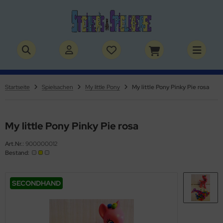
ALLES ANZEIGEN AUS BÜCHER
ALLES ANZEIGEN AUS THEMENWELTEN
stelbücher
rry Potter
Startseite
Spielsachen
My little Pony
My little Pony Pinky Pie rosa
lderbücher
lden & Superhelden
micbücher
nosaurier
My little Pony Pinky Pie rosa
Art.Nr.:
900000012
sebücher
nhörner
Bestand:
chbücher
erde
SECONDHAND
izei
uerwehr