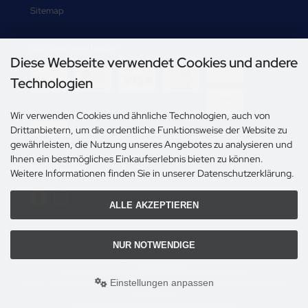
Sitemap
Zahlungsmethoden
Diese Webseite verwendet Cookies und andere
-->
Technologien
Wir verwenden Cookies und ähnliche Technologien, auch von
Drittanbietern, um die ordentliche Funktionsweise der Website zu
gewährleisten, die Nutzung unseres Angebotes zu analysieren und
Ihnen ein bestmögliches Einkaufserlebnis bieten zu können.
Social Media
Weitere Informationen finden Sie in unserer Datenschutzerklärung.
ALLE AKZEPTIEREN
NUR NOTWENDIGE
Alle Preise inkl. gesetzl. MwSt. zzgl.
Versandkosten
. Die durchgestrichenen Preise
entsprechen dem bisherigen Preis bei Steiner's Spielbörse.
Einstellungen anpassen
Steiner's Spielbörse © 2026 | Template © 2009-2026 by modified eCommerce
Shopsoftware
mod
ified eCommerce Shopsoftware © 2009-2026