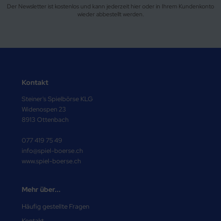
Der Newsletter ist kostenlos und kann jederzeit hier oder in Ihrem Kundenkonto
wieder abbestellt werden.
Kontakt
Steiner's Spielbörse KLG
Widenospen 23
8913 Ottenbach
077 419 75 49
info@spiel-boerse.ch
www.spiel-boerse.ch
Mehr über...
Häufig gestellte Fragen
Kontakt