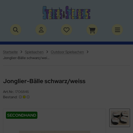
ALLES ANZEIGEN AUS BÜCHER
ALLES ANZEIGEN AUS THEMENWELTEN
stelbücher
rry Potter
Startseite
Spielsachen
Outdoor Spielsachen
Jonglier-Bälle schwarz/weiss
lderbücher
lden & Superhelden
micbücher
nosaurier
Jonglier-Bälle schwarz/weiss
sebücher
nhörner
Art.Nr.:
1706846
Bestand:
chbücher
erde
izei
SECONDHAND
uerwehr