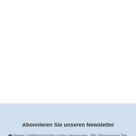
Tausendfüssler aus Holz
Lieferzeit:
2-3 Tage
Bestand:
CHF 3.00
zzgl.
Versandkosten
Abonnieren Sie unseren Newsletter
❤️ Keine Lieblingsstücke mehr verpassen. Wir informieren Sie,