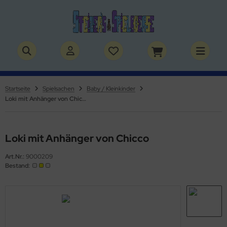
ALLES ANZEIGEN AUS BÜCHER
ALLES ANZEIGEN AUS THEMENWELTEN
stelbücher
rry Potter
Startseite
Spielsachen
Baby / Kleinkinder
Loki mit Anhänger von Chicco
lderbücher
lden & Superhelden
micbücher
nosaurier
Loki mit Anhänger von Chicco
sebücher
nhörner
Art.Nr.:
9000209
Bestand:
chbücher
erde
izei
uerwehr