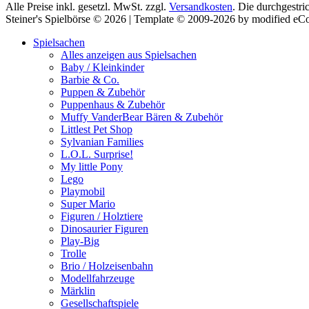
Alle Preise inkl. gesetzl. MwSt. zzgl.
Versandkosten
. Die durchgestri
Steiner's Spielbörse © 2026 | Template © 2009-2026 by modified e
Spielsachen
Alles anzeigen aus Spielsachen
Baby / Kleinkinder
Barbie & Co.
Puppen & Zubehör
Puppenhaus & Zubehör
Muffy VanderBear Bären & Zubehör
Littlest Pet Shop
Sylvanian Families
L.O.L. Surprise!
My little Pony
Lego
Playmobil
Super Mario
Figuren / Holztiere
Dinosaurier Figuren
Play-Big
Trolle
Brio / Holzeisenbahn
Modellfahrzeuge
Märklin
Gesellschaftspiele