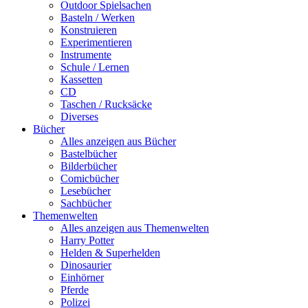
Outdoor Spielsachen
Basteln / Werken
Konstruieren
Experimentieren
Instrumente
Schule / Lernen
Kassetten
CD
Taschen / Rucksäcke
Diverses
Bücher
Alles anzeigen aus Bücher
Bastelbücher
Bilderbücher
Comicbücher
Lesebücher
Sachbücher
Themenwelten
Alles anzeigen aus Themenwelten
Harry Potter
Helden & Superhelden
Dinosaurier
Einhörner
Pferde
Polizei