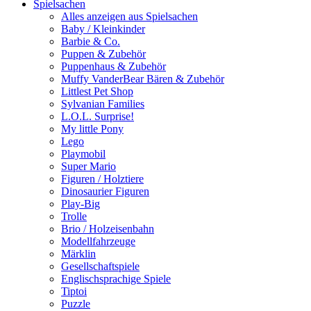
Spielsachen
Alles anzeigen aus Spielsachen
Baby / Kleinkinder
Barbie & Co.
Puppen & Zubehör
Puppenhaus & Zubehör
Muffy VanderBear Bären & Zubehör
Littlest Pet Shop
Sylvanian Families
L.O.L. Surprise!
My little Pony
Lego
Playmobil
Super Mario
Figuren / Holztiere
Dinosaurier Figuren
Play-Big
Trolle
Brio / Holzeisenbahn
Modellfahrzeuge
Märklin
Gesellschaftspiele
Englischsprachige Spiele
Tiptoi
Puzzle