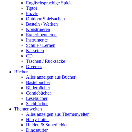
Englischsprachige Spiele
Tiptoi
Puzzle
Outdoor Spielsachen
Basteln / Werken
Konstruieren
Experimentieren
Instrumente
Schule / Lernen
Kassetten
CD
Taschen / Rucksäcke
Diverses
Bücher
Alles anzeigen aus Bücher
Bastelbücher
Bilderbücher
Comicbücher
Lesebücher
Sachbücher
Themenwelten
Alles anzeigen aus Themenwelten
Harry Potter
Helden & Superhelden
Dinosaurier