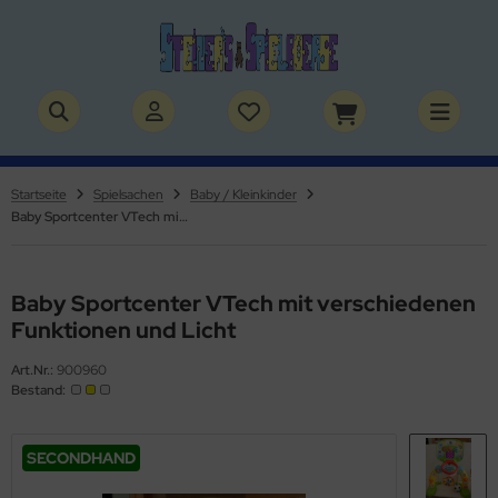
ALLES ANZEIGEN AUS BÜCHER
ALLES ANZEIGEN AUS THEMENWELTEN
stelbücher
rry Potter
Startseite
Spielsachen
Baby / Kleinkinder
Baby Sportcenter VTech mit verschiedenen Funktionen und Licht
lderbücher
lden & Superhelden
micbücher
nosaurier
Baby Sportcenter VTech mit verschiedenen
sebücher
nhörner
Funktionen und Licht
chbücher
erde
Art.Nr.:
900960
Bestand:
izei
SECONDHAND
uerwehr