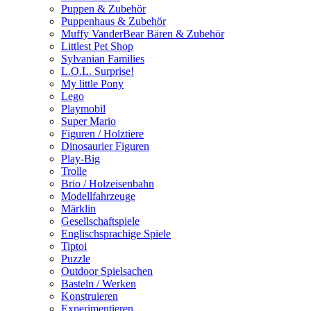
Puppen & Zubehör
Puppenhaus & Zubehör
Muffy VanderBear Bären & Zubehör
Littlest Pet Shop
Sylvanian Families
L.O.L. Surprise!
My little Pony
Lego
Playmobil
Super Mario
Figuren / Holztiere
Dinosaurier Figuren
Play-Big
Trolle
Brio / Holzeisenbahn
Modellfahrzeuge
Märklin
Gesellschaftspiele
Englischsprachige Spiele
Tiptoi
Puzzle
Outdoor Spielsachen
Basteln / Werken
Konstruieren
Experimentieren