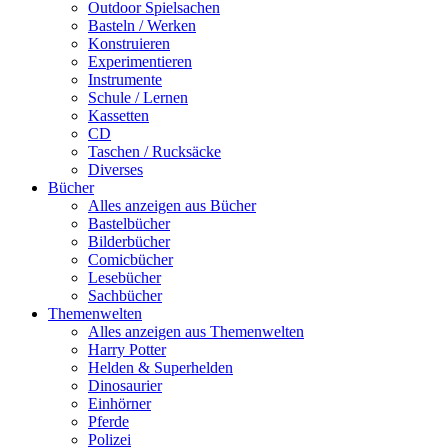
Outdoor Spielsachen
Basteln / Werken
Konstruieren
Experimentieren
Instrumente
Schule / Lernen
Kassetten
CD
Taschen / Rucksäcke
Diverses
Bücher
Alles anzeigen aus Bücher
Bastelbücher
Bilderbücher
Comicbücher
Lesebücher
Sachbücher
Themenwelten
Alles anzeigen aus Themenwelten
Harry Potter
Helden & Superhelden
Dinosaurier
Einhörner
Pferde
Polizei