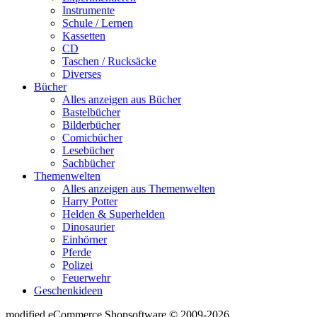
Instrumente
Schule / Lernen
Kassetten
CD
Taschen / Rucksäcke
Diverses
Bücher
Alles anzeigen aus Bücher
Bastelbücher
Bilderbücher
Comicbücher
Lesebücher
Sachbücher
Themenwelten
Alles anzeigen aus Themenwelten
Harry Potter
Helden & Superhelden
Dinosaurier
Einhörner
Pferde
Polizei
Feuerwehr
Geschenkideen
mod
ified eCommerce Shopsoftware © 2009-2026