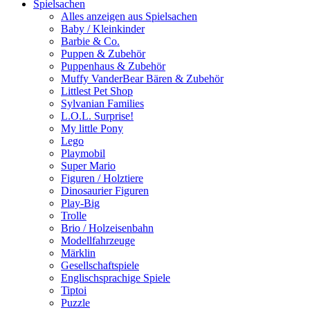
Spielsachen
Alles anzeigen aus Spielsachen
Baby / Kleinkinder
Barbie & Co.
Puppen & Zubehör
Puppenhaus & Zubehör
Muffy VanderBear Bären & Zubehör
Littlest Pet Shop
Sylvanian Families
L.O.L. Surprise!
My little Pony
Lego
Playmobil
Super Mario
Figuren / Holztiere
Dinosaurier Figuren
Play-Big
Trolle
Brio / Holzeisenbahn
Modellfahrzeuge
Märklin
Gesellschaftspiele
Englischsprachige Spiele
Tiptoi
Puzzle