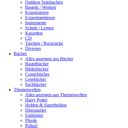
Outdoor Spielsachen
Basteln / Werken
Konstruieren
Experimentieren
Instrumente
Schule / Lernen
Kassetten
CD
Taschen / Rucksäcke
Diverses
Bücher
Alles anzeigen aus Bücher
Bastelbücher
Bilderbücher
Comicbücher
Lesebücher
Sachbücher
Themenwelten
Alles anzeigen aus Themenwelten
Harry Potter
Helden & Superhelden
Dinosaurier
Einhörner
Pferde
Polizei