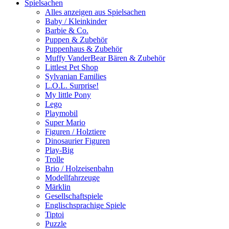
Spielsachen
Alles anzeigen aus Spielsachen
Baby / Kleinkinder
Barbie & Co.
Puppen & Zubehör
Puppenhaus & Zubehör
Muffy VanderBear Bären & Zubehör
Littlest Pet Shop
Sylvanian Families
L.O.L. Surprise!
My little Pony
Lego
Playmobil
Super Mario
Figuren / Holztiere
Dinosaurier Figuren
Play-Big
Trolle
Brio / Holzeisenbahn
Modellfahrzeuge
Märklin
Gesellschaftspiele
Englischsprachige Spiele
Tiptoi
Puzzle