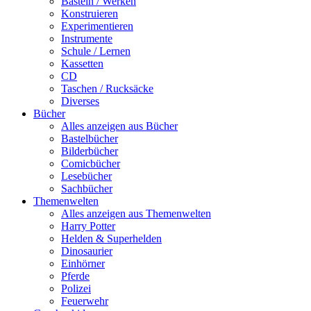
Basteln / Werken
Konstruieren
Experimentieren
Instrumente
Schule / Lernen
Kassetten
CD
Taschen / Rucksäcke
Diverses
Bücher
Alles anzeigen aus Bücher
Bastelbücher
Bilderbücher
Comicbücher
Lesebücher
Sachbücher
Themenwelten
Alles anzeigen aus Themenwelten
Harry Potter
Helden & Superhelden
Dinosaurier
Einhörner
Pferde
Polizei
Feuerwehr