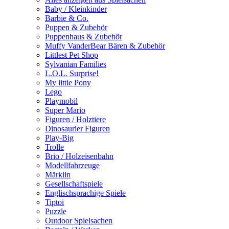
Baby / Kleinkinder
Barbie & Co.
Puppen & Zubehör
Puppenhaus & Zubehör
Muffy VanderBear Bären & Zubehör
Littlest Pet Shop
Sylvanian Families
L.O.L. Surprise!
My little Pony
Lego
Playmobil
Super Mario
Figuren / Holztiere
Dinosaurier Figuren
Play-Big
Trolle
Brio / Holzeisenbahn
Modellfahrzeuge
Märklin
Gesellschaftspiele
Englischsprachige Spiele
Tiptoi
Puzzle
Outdoor Spielsachen