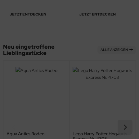
hule / Lernen
JETZT ENTDECKEN
JETZT ENTDECKEN
ssetten
D
Neu eingetroffene
schen / Rucksäcke
ALLE ANZEIGEN
Lieblingsstücke
verses
Aqua Antics Rodeo
Lego Harry Potter Hogwarts
Express Nr. 4708