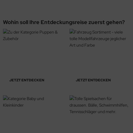
rklin
Wohin soll Ihre Entdeckungsreise zuerst gehen?
sellschaftspiele
glischsprachige Spiele
toi
zzle
tdoor Spielsachen
JETZT ENTDECKEN
JETZT ENTDECKEN
steln / Werken
nstruieren
perimentieren
strumente