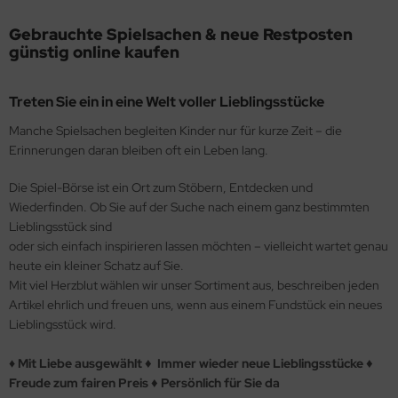
.L. Surprise!
Gebrauchte Spielsachen & neue Restposten
günstig online kaufen
little Pony
go
Treten Sie ein in eine Welt voller Lieblingsstücke
aymobil
Manche Spielsachen begleiten Kinder nur für kurze Zeit – die
Erinnerungen daran bleiben oft ein Leben lang.
per Mario
Die Spiel-Börse ist ein Ort zum Stöbern, Entdecken und
guren / Holztiere
Wiederfinden. Ob Sie auf der Suche nach einem ganz bestimmten
Lieblingsstück sind
nosaurier Figuren
oder sich einfach inspirieren lassen möchten – vielleicht wartet genau
heute ein kleiner Schatz auf Sie.
ay-Big
Mit viel Herzblut wählen wir unser Sortiment aus, beschreiben jeden
Artikel ehrlich und freuen uns, wenn aus einem Fundstück ein neues
lle
Lieblingsstück wird.
io / Holzeisenbahn
♦ Mit Liebe ausgewählt
Immer wieder neue Lieblingsstücke
♦
♦
Freude zum fairen Preis
Persönlich für Sie da
♦
dellfahrzeuge